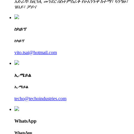
አድራሻ፡
ከዚንሊ መንደር በስተምስራቅ የሁአንጉዋ ከተማ፣ ካንግዙ፣
ሄቤይ፣ ቻይና
ስካይፕ
ስካይፕ
vito.tsai@hotmail.com
ኢ-ሜይል
ኢ-ሜይል
techo@techoindustries.com
WhatsApp
WhatsApp