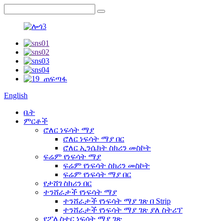
English
ቤት
ምርቶች
ሮለር ነፍሳት ማያ
ሮለር ነፍሳት ማያ በር
ሮለር ኢንሴክት ስክሪን መስኮት
ፍሬም የነፍሳት ማያ
ፍሬም የነፍሳት ስክሪን መስኮት
ፍሬም የነፍሳት ማያ በር
የታሸገ ስክሪን በር
ተንሸራታች የነፍሳት ማያ
ተንሸራታች የነፍሳት ማያ ገጽ በ Strip
ተንሸራታች የነፍሳት ማያ ገጽ ያለ ስትሪፕ
የፖሊስተር ነፍሳት ማያ ገጽ