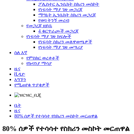
ፖሊስተር ኢንሴክት ስክሪን መስኮት
የነፍሳት ማያ ገጽ መጋረጃ
ማግኔት ኢንሴክት ስክሪን መጋረጃ
የወባ ትንኝ መረብ
የመጋረጃ ዘይቤ
4 ቁርጥራጮች መጋረጃ
የነፍሳት ማያ ገጽ ክፍሎች
የነፍሳት ስክሪን መለዋወጫዎች
የነፍሳት ማያ ገጽ መሣሪያ
ስለ እኛ
የምስክር ወረቀቶች
የኩባንያ ማሳያ
ዜና
ቪዲዮ
አግኙን
የሚጠየቁ ጥያቄዎች
ቤት
ዜና
80% ሰዎች የተሳሳተ የስክሪን መስኮት መርጠዋል
80% ሰዎች የተሳሳተ የስክሪን መስኮት መርጠዋል