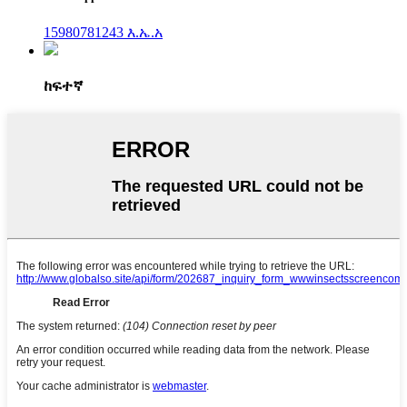
15980781243 እ.ኤ.አ
ከፍተኛ