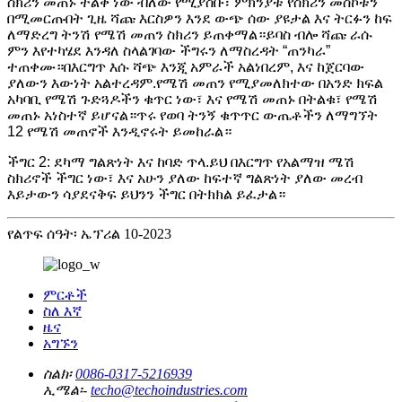
ስክሪን መጠኑ ትልቅ ነው ብለው የሚያስቡ፣ ምክንያቱ የስክሪን መስኮቱን
በሚመርጡበት ጊዜ ሻጩ እርስዎን እንደ ውጭ ሰው ያዩታል እና ትርፉን ከፍ
ለማድረግ ትንሽ የሜሽ መጠን ስክሪን ይጠቀማል።ይባስ ብሎ ሻጩ ራሱ
ምን እየተካሄደ እንዳለ ስላልገባው ችግሩን ለማስረዳት “ጠንካራ”
ተጠቀሙ።በእርግጥ እሱ ሻጭ እንጂ አምራች አልነበረም, እና ከጀርባው
ያለውን እውነት አልተረዳም.የሜሽ መጠን የሚያመለክተው በአንድ ክፍል
አካባቢ የሜሽ ጉድጓዶችን ቁጥር ነው፣ እና የሜሽ መጠኑ በትልቁ፣ የሜሽ
መጠኑ አነስተኛ ይሆናል።ጥሩ የወባ ትንኝ ቁጥጥር ውጤቶችን ለማግኘት
12 የሜሽ መጠኖች እንዲኖሩት ይመከራል።
ችግር 2: ደካማ ግልጽነት እና ከባድ ጥላ.ይህ በእርግጥ የአልማዝ ሜሽ
ስክሪኖች ችግር ነው፣ እና አሁን ያለው ከፍተኛ ግልጽነት ያለው መረብ
እይታውን ሳያደናቅፍ ይህንን ችግር በትክክል ይፈታል።
የልጥፍ ሰዓት፡ ኤፕሪል 10-2023
ምርቶች
ስለ እኛ
ዜና
አግኙን
ስልክ፡
0086-0317-5216939
ኢሜል፡-
techo@techoindustries.com