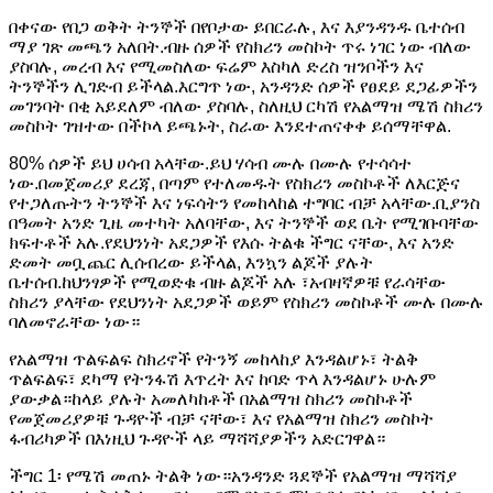
በቀናው የበጋ ወቅት ትንኞች በየቦታው ይበርራሉ, እና እያንዳንዱ ቤተሰብ
ማያ ገጽ መጫን አለበት.ብዙ ሰዎች የስክሪን መስኮት ጥሩ ነገር ነው ብለው
ያስባሉ, መረብ እና የሚመስለው ፍሬም እስካለ ድረስ ዝንቦችን እና
ትንኞችን ሊገድብ ይችላል.እርግጥ ነው, አንዳንድ ሰዎች የፀደይ ደጋፊዎችን
መገንባት በቂ አይደለም ብለው ያስባሉ, ስለዚህ ርካሽ የአልማዝ ሜሽ ስክሪን
መስኮት ገዝተው በችኮላ ይጫኑት, ስራው እንደተጠናቀቀ ይሰማቸዋል.
80% ሰዎች ይህ ሀሳብ አላቸው.ይህ ሃሳብ ሙሉ በሙሉ የተሳሳተ
ነው.በመጀመሪያ ደረጃ, በጣም የተለመዱት የስክሪን መስኮቶች ለእርጅና
የተጋለጡትን ትንኞች እና ነፍሳትን የመከላከል ተግባር ብቻ አላቸው.ቢያንስ
በዓመት አንድ ጊዜ መተካት አለባቸው, እና ትንኞች ወደ ቤት የሚገቡባቸው
ክፍተቶች አሉ.የደህንነት አደጋዎች የእሱ ትልቁ ችግር ናቸው, እና አንድ
ድመት መቧጨር ሊሰብረው ይችላል, እንኳን ልጆች ያሉት
ቤተሰብ.ከህንፃዎች የሚወድቁ ብዙ ልጆች አሉ ፣አብዛኛዎቹ የራሳቸው
ስክሪን ያላቸው የደህንነት አደጋዎች ወይም የስክሪን መስኮቶች ሙሉ በሙሉ
ባለመኖራቸው ነው።
የአልማዝ ጥልፍልፍ ስክሪኖች የትንኝ መከላከያ እንዳልሆኑ፣ ትልቅ
ጥልፍልፍ፣ ደካማ የትንፋሽ እጥረት እና ከባድ ጥላ እንዳልሆኑ ሁሉም
ያውቃል።ከላይ ያሉት አመለካከቶች በአልማዝ ስክሪን መስኮቶች
የመጀመሪያዎቹ ጉዳዮች ብቻ ናቸው፣ እና የአልማዝ ስክሪን መስኮት
ፋብሪካዎች በእነዚህ ጉዳዮች ላይ ማሻሻያዎችን አድርገዋል።
ችግር 1፡ የሜሽ መጠኑ ትልቅ ነው።አንዳንድ ጓደኞች የአልማዝ ማሻሻያ